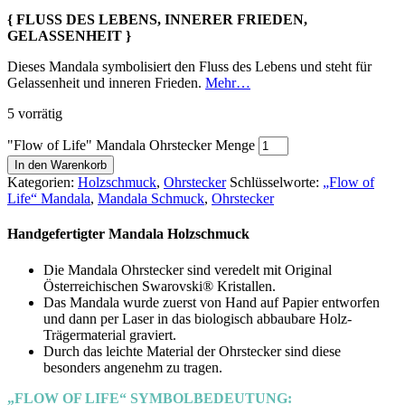
{ FLUSS DES LEBENS, INNERER FRIEDEN,
GELASSENHEIT }
Dieses Mandala symbolisiert den Fluss des Lebens und steht für
Gelassenheit und inneren Frieden.
Mehr…
5 vorrätig
"Flow of Life" Mandala Ohrstecker Menge
In den Warenkorb
Kategorien:
Holzschmuck
,
Ohrstecker
Schlüsselworte:
„Flow of
Life“ Mandala
,
Mandala Schmuck
,
Ohrstecker
Handgefertigter Mandala Holzschmuck
Die Mandala Ohrstecker sind veredelt mit Original
Österreichischen Swarovski® Kristallen.
Das Mandala wurde zuerst von Hand auf Papier entworfen
und dann per Laser in das biologisch abbaubare Holz-
Trägermaterial graviert.
Durch das leichte Material der Ohrstecker sind diese
besonders angenehm zu tragen.
„FLOW OF LIFE“ SYMBOLBEDEUTUNG: