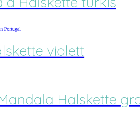
la Halskette türkis
skette violett
 Mandala Halskette gr