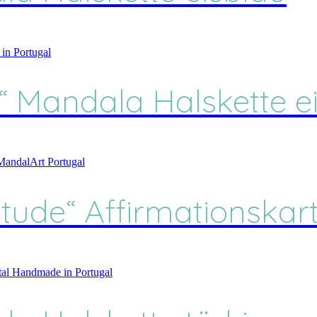
n“ Mandala Halskette e
itude“ Affirmationskar