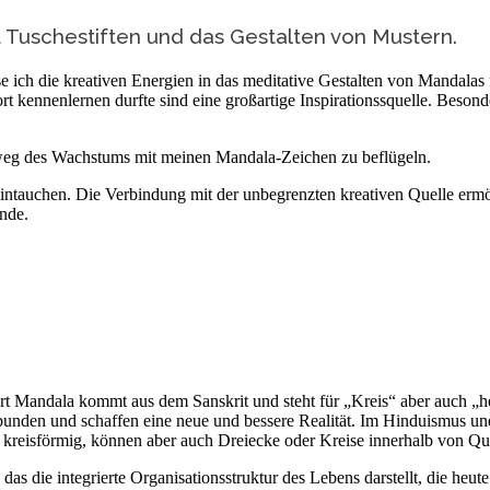
it Tuschestiften und das Gestalten von Mustern.
sse ich die kreativen Energien in das meditative Gestalten von Mandalas
dort kennenlernen durfte sind eine großartige Inspirationssquelle. Bes
sweg des Wachstums mit meinen Mandala-Zeichen zu beflügeln.
it eintauchen. Die Verbindung mit der unbegrenzten kreativen Quelle er
inde.
t Mandala kommt aus dem Sanskrit und steht für „Kreis“ aber auch „he
unden und schaffen eine neue und bessere Realität. Im Hinduismus und 
 kreisförmig, können aber auch Dreiecke oder Kreise innerhalb von Qu
, das die integrierte Organisationsstruktur des Lebens darstellt, die heu