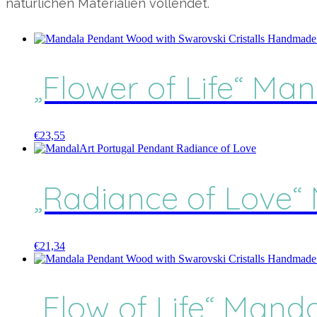
natürlichen Materialien vollendet.
„Flower of Life“ Ma
€
23,55
„Radiance of Love“
€
21,34
„Flow of Life“ Mand