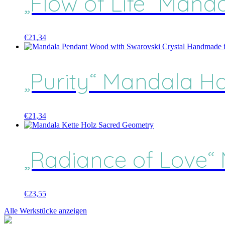
„Flow of Life“ Manda
€
21,34
„Purity“ Mandala Hal
€
21,34
„Radiance of Love“
€
23,55
Alle Werkstücke anzeigen